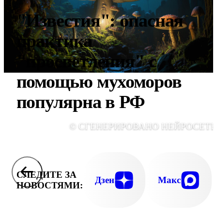
"Известия": опасная
практика
"просветления" с
помощью мухоморов
популярна в РФ
© СГЕНЕРИРОВАНО НЕЙРОСЕТ
СЛЕДИТЕ ЗА
Дзен
Макс
НОВОСТЯМИ: