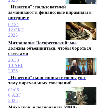
2025
"Известия": пользователей
заманивают в финансовые пирамиды в
интернете
02:31
12 ОКТ
2025
Митрополит Воскресенский: мы
должны объединиться, чтобы бороться
с сектами
20:33
10 АВГ
2025
"Известия": мошенники используют
тему виртуальных совещаний
01:06
6 АВГ
2025
Михалков: в подпольных ММА-