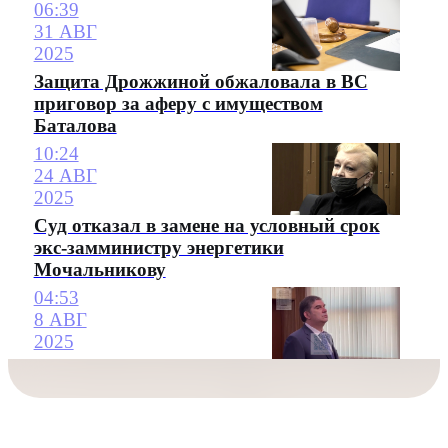
06:39
31 АВГ
2025
Защита Дрожжиной обжаловала в ВС
приговор за аферу с имуществом
Баталова
10:24
24 АВГ
2025
Суд отказал в замене на условный срок
экс-замминистру энергетики
Мочальникову
04:53
8 АВГ
2025