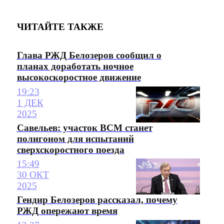
ЧИТАЙТЕ ТАКЖЕ
Глава РЖД Белозеров сообщил о
планах доработать ночное
высокоскоростное движение
19:23
1 ДЕК
2025
Савельев: участок ВСМ станет
полигоном для испытаний
сверхскоростного поезда
15:49
30 ОКТ
2025
Гендир Белозеров рассказал, почему
РЖД опережают время