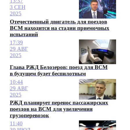
13:37
3 СЕН
2025
Отечественный двигатель для поездов
ВСМ находится на стадии приемочных
испытаний
17:39
29 АВГ
2025
Глава РЖД Белозеров: поезд для ВСМ
в будущем будет беспилотным
10:44
29 АВГ
2025
РЖД планирует перенос пассажирских
поездов на ВСМ для увеличения
грузоперевозок
11:40
30 ИЮЛ