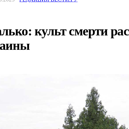
лько: культ смерти ра
раины