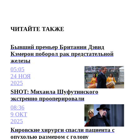
ЧИТАЙТЕ ТАКЖЕ
Бывший премьер Британии Дэвид
Кэмерон поборол рак предстательной
железы
05:05
24 НОЯ
2025
SHOT: Михаила Шуфутинского
экстренно прооперировали
08:36
9 ОКТ
2025
Кировские хирурги спасли пациента с
опухолью размером с голову