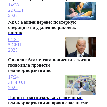
14:38
22 СЕН
2025
NBC: Байден перенес повторную
операцию по удалению раковых
клеток
04:32
5 СЕН
2025
Онколог Агаев: тяга пациента к жизни
позволила провести
гемикорпорэктомию
17:24
31 ИЮЛ
2025
Пациент рассказал, как с помощью
гемикорпорэктомии врачи спасли ему