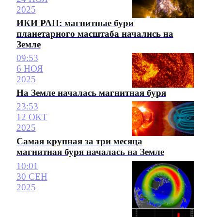
2025
ИКИ РАН: магнитные бури
планетарного масштаба начались на
Земле
09:53
6 НОЯ
2025
На Земле началась магнитная буря
23:53
12 ОКТ
2025
Самая крупная за три месяца
магнитная буря началась на Земле
10:01
30 СЕН
2025