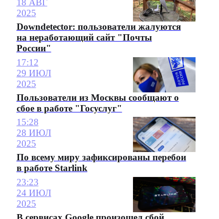
18 АВГ
2025
Downdetector: пользователи жалуются
на неработающий сайт "Почты
России"
17:12
29 ИЮЛ
2025
Пользователи из Москвы сообщают о
сбое в работе "Госуслуг"
15:28
28 ИЮЛ
2025
По всему миру зафиксированы перебои
в работе Starlink
23:23
24 ИЮЛ
2025
В сервисах Google произошел сбой,