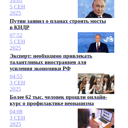
10:01
5 СЕН
2025
Путин заявил о планах строить мосты
в КНДР
07:52
5 СЕН
2025
Эксперт: необходимо привлекать
талантливых иностранцев для
усиления экономики РФ
04:55
3 СЕН
2025
Более 62 тыс. человек прошли онлайн-
курс о профилактике неонацизма
04:08
3 СЕН
2025