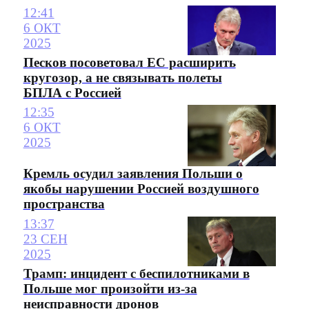
12:41
6 ОКТ
2025
Песков посоветовал ЕС расширить
кругозор, а не связывать полеты
БПЛА с Россией
12:35
6 ОКТ
2025
Кремль осудил заявления Польши о
якобы нарушении Россией воздушного
пространства
13:37
23 СЕН
2025
Трамп: инцидент с беспилотниками в
Польше мог произойти из-за
неисправности дронов