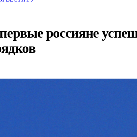
 первые россияне успе
рядков