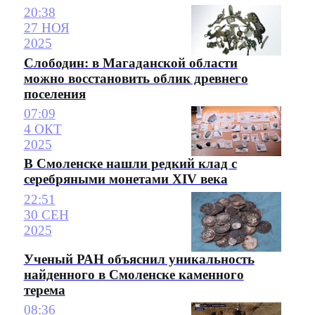
20:38
27 НОЯ
2025
Слободин: в Магаданской области
можно восстановить облик древнего
поселения
07:09
4 ОКТ
2025
В Смоленске нашли редкий клад с
серебряными монетами XIV века
22:51
30 СЕН
2025
Ученый РАН объяснил уникальность
найденного в Смоленске каменного
терема
08:36