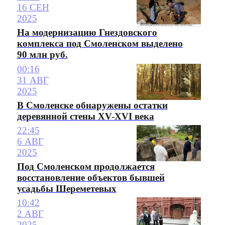
16 СЕН
2025
На модернизацию Гнездовского
комплекса под Смоленском выделено
90 млн руб.
00:16
31 АВГ
2025
В Смоленске обнаружены остатки
деревянной стены XV-XVI века
22:45
6 АВГ
2025
Под Смоленском продолжается
восстановление объектов бывшей
усадьбы Шереметевых
10:42
2 АВГ
2025