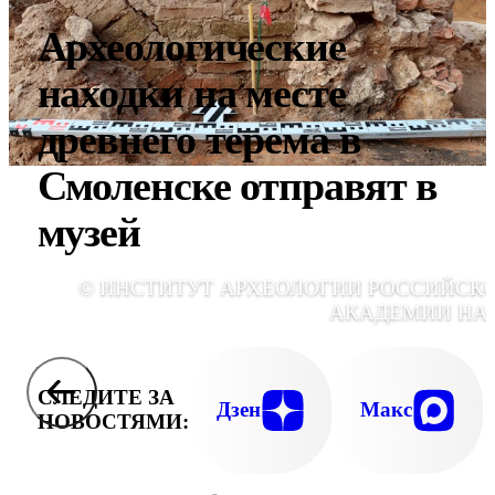
Археологические
находки на месте
древнего терема в
Смоленске отправят в
музей
© ИНСТИТУТ АРХЕОЛОГИИ РОССИЙСК
АКАДЕМИИ НА
СЛЕДИТЕ ЗА
Дзен
Макс
НОВОСТЯМИ: