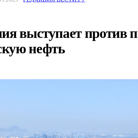
ния выступает против
скую нефть