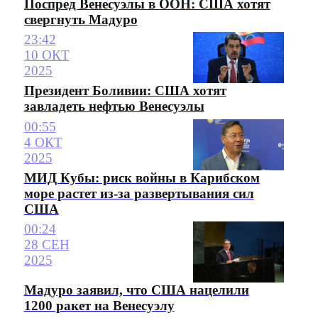
Поспред Венесуэлы в ООН: США хотят
свергнуть Мадуро
23:42
10 ОКТ
2025
Президент Боливии: США хотят
завладеть нефтью Венесуэлы
00:55
4 ОКТ
2025
МИД Кубы: риск войны в Карибском
море растет из-за развертывания сил
США
00:24
28 СЕН
2025
Мадуро заявил, что США нацелили
1200 ракет на Венесуэлу