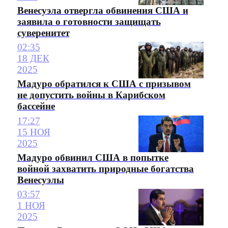
Венесуэла отвергла обвинения США и
заявила о готовности защищать
суверенитет
02:35
18 ДЕК
2025
Мадуро обратился к США с призывом
не допустить войны в Карибском
бассейне
17:27
15 НОЯ
2025
Мадуро обвинил США в попытке
войной захватить природные богатства
Венесуэлы
03:57
1 НОЯ
2025