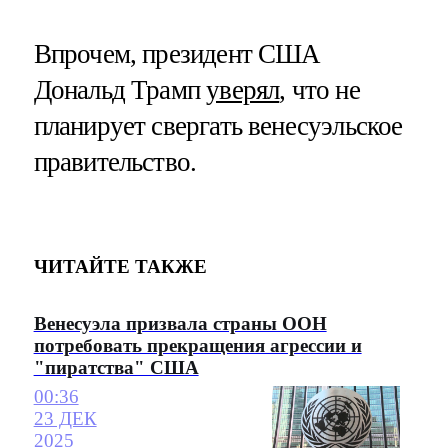
Впрочем, президент США
Дональд Трамп
уверял
, что не
планирует свергать венесуэльское
правительство.
ЧИТАЙТЕ ТАКЖЕ
Венесуэла призвала страны ООН
потребовать прекращения агрессии и
"пиратства" США
00:36
23 ДЕК
2025