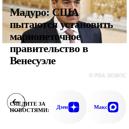
Мадуро: США
пытаются установить
марионеточное
правительство в
Венесуэле
© РИА НОВОС
СЛЕДИТЕ ЗА
Дзен
Макс
НОВОСТЯМИ: