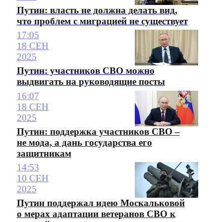
Путин: власть не должна делать вид,
что проблем с миграцией не существует
17:05
18 СЕН
2025
Путин: участников СВО можно
выдвигать на руководящие посты
16:07
18 СЕН
2025
Путин: поддержка участников СВО –
не мода, а дань государства его
защитникам
14:53
10 СЕН
2025
Путин поддержал идею Москальковой
о мерах адаптации ветеранов СВО к