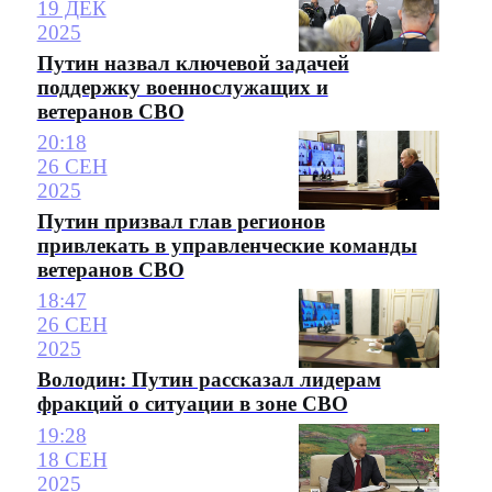
19 ДЕК
2025
Путин назвал ключевой задачей
поддержку военнослужащих и
ветеранов СВО
20:18
26 СЕН
2025
Путин призвал глав регионов
привлекать в управленческие команды
ветеранов СВО
18:47
26 СЕН
2025
Володин: Путин рассказал лидерам
фракций о ситуации в зоне СВО
19:28
18 СЕН
2025