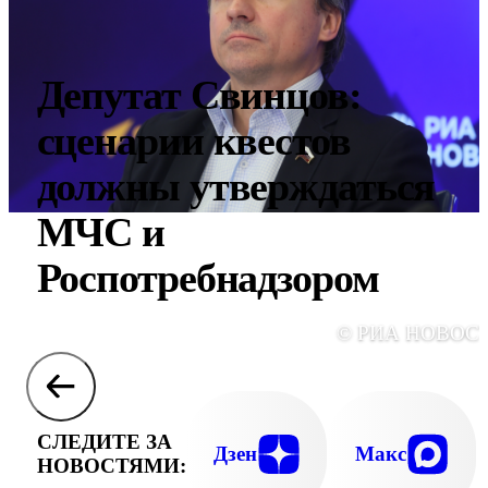
Депутат Свинцов:
сценарии квестов
должны утверждаться
МЧС и
Роспотребнадзором
© РИА НОВОС
СЛЕДИТЕ ЗА
Дзен
Макс
НОВОСТЯМИ: