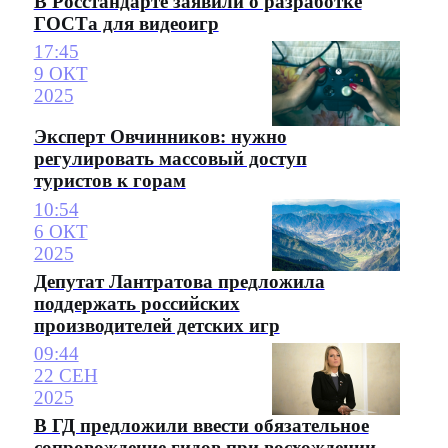
В Росстандарте заявили о разработке
ГОСТа для видеоигр
17:45
9 ОКТ
2025
Эксперт Овчинников: нужно
регулировать массовый доступ
туристов к горам
10:54
6 ОКТ
2025
Депутат Лантратова предложила
поддержать российских
производителей детских игр
09:44
22 СЕН
2025
В ГД предложили ввести обязательное
сопровождение гидов при восхождении