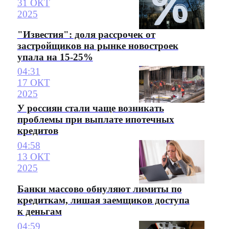
31 ОКТ
2025
"Известия": доля рассрочек от
застройщиков на рынке новостроек
упала на 15-25%
04:31
17 ОКТ
2025
У россиян стали чаще возникать
проблемы при выплате ипотечных
кредитов
04:58
13 ОКТ
2025
Банки массово обнуляют лимиты по
кредиткам, лишая заемщиков доступа
к деньгам
04:59