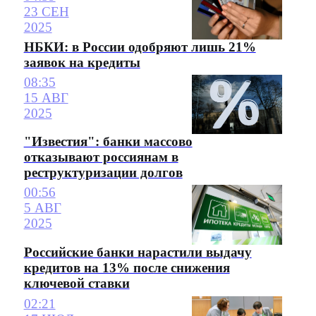
23 СЕН
2025
НБКИ: в России одобряют лишь 21%
заявок на кредиты
08:35
15 АВГ
2025
"Известия": банки массово
отказывают россиянам в
реструктуризации долгов
00:56
5 АВГ
2025
Российские банки нарастили выдачу
кредитов на 13% после снижения
ключевой ставки
02:21