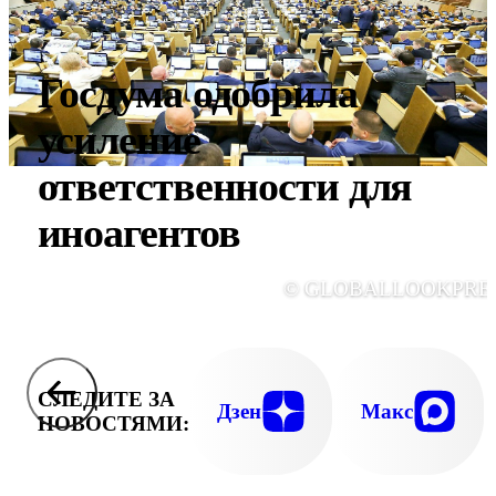
Госдума одобрила
усиление
ответственности для
иноагентов
© GLOBALLOOKPRE
СЛЕДИТЕ ЗА
Дзен
Макс
НОВОСТЯМИ: