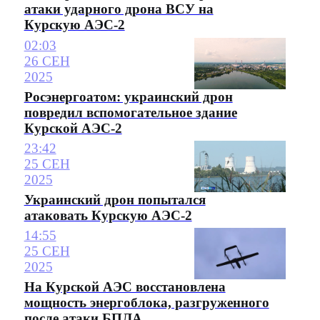
атаки ударного дрона ВСУ на
Курскую АЭС-2
02:03
26 СЕН
2025
Росэнергоатом: украинский дрон
повредил вспомогательное здание
Курской АЭС-2
23:42
25 СЕН
2025
Украинский дрон попытался
атаковать Курскую АЭС-2
14:55
25 СЕН
2025
На Курской АЭС восстановлена
мощность энергоблока, разгруженного
после атаки БПЛА