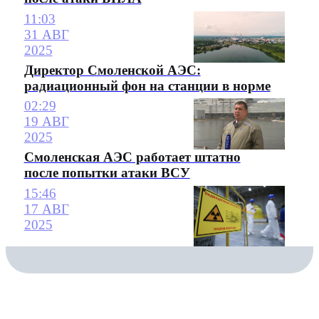
11:03
31 АВГ
2025
Директор Смоленской АЭС:
радиационный фон на станции в норме
02:29
19 АВГ
2025
Смоленская АЭС работает штатно
после попытки атаки ВСУ
15:46
17 АВГ
2025