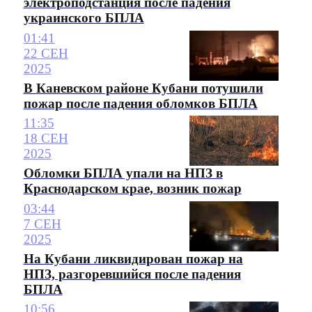
электроподстанция после падения
украинского БПЛА
01:41
22 СЕН
2025
В Каневском районе Кубани потушили
пожар после падения обломков БПЛА
11:35
18 СЕН
2025
Обломки БПЛА упали на НПЗ в
Краснодарском крае, возник пожар
03:44
7 СЕН
2025
На Кубани ликвидирован пожар на
НПЗ, разгоревшийся после падения
БПЛА
10:56