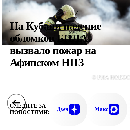
На Кубани падение
обломков БПЛА
вызвало пожар на
Афипском НПЗ
© РИА НОВО
СЛЕДИТЕ ЗА
Дзен
Макс
НОВОСТЯМИ: