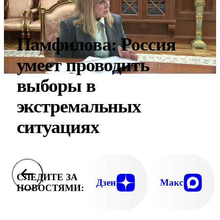
Памфилова: Россия
умеет проводить
выборы в
экстремальных
ситуациях
СЛЕДИТЕ ЗА
Дзен
Макс
НОВОСТЯМИ: