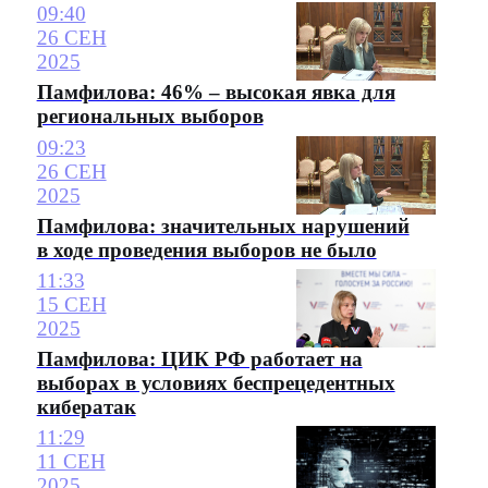
09:40
26 СЕН
2025
Памфилова: 46% – высокая явка для
региональных выборов
09:23
26 СЕН
2025
Памфилова: значительных нарушений
в ходе проведения выборов не было
11:33
15 СЕН
2025
Памфилова: ЦИК РФ работает на
выборах в условиях беспрецедентных
кибератак
11:29
11 СЕН
2025