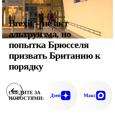
Brexit – не акт
альтруизма, но
попытка Брюсселя
призвать Британию к
порядку
СЛЕДИТЕ ЗА
Дзен
Макс
НОВОСТЯМИ: