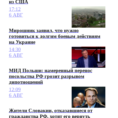
из США
17:12
6 АВГ
Мирошник заявил, что нужно
готовиться к долгим боевым действиям
на Украине
14:30
6 АВГ
МИД Польши: намеренный перенос
посольства РФ грозит разрывом
дипотношений
12:09
6 АВГ
Жители Словакии, отказавшиеся от
гражданства РФ, хотят его вернуть