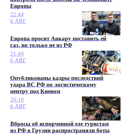
Европы
22:44
6 АВГ
Европа просит Анкару поставить ей
газ, но только не из РФ
21:49
6 АВГ
Опубликованы кадры последствий
удара ВС РФ по логистическому
центру под Киевом
20:10
6 АВГ
Вбросы об испорченной еде туристам
из РФ в Грузии распространяли боты