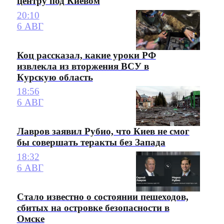
центру под Киевом
20:10
6 АВГ
Коц рассказал, какие уроки РФ
извлекла из вторжения ВСУ в
Курскую область
18:56
6 АВГ
Лавров заявил Рубио, что Киев не смог
бы совершать теракты без Запада
18:32
6 АВГ
Стало известно о состоянии пешеходов,
сбитых на островке безопасности в
Омске