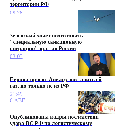
территории РФ
09:28
Зеленский хочет подготовить
"специальную санкционную
операцию" против России
03:03
Европа просит Анкару поставить ей
газ, но только не из РФ
21:49
6 АВГ
Опубликованы кадры последствий
удара ВС РФ по логистическому