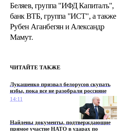
Беляев, группа "ИФД Капиталъ",
банк ВТБ, группа "ИСТ", а также
Рубен Аганбегян и Александр
Мамут.
ЧИТАЙТЕ ТАКЖЕ
Лукашенко призвал белорусов скупать
избы, пока все не разобрали россияне
14:11
Найдены документы, подтверждающие
прямое участие НАТО в ударах по