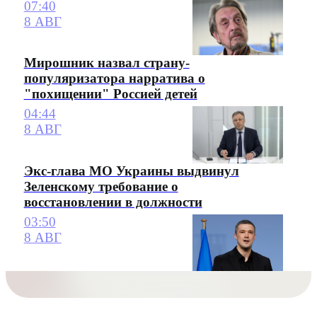
07:40
8 АВГ
Мирошник назвал страну-
популяризатора нарратива о
"похищении" Россией детей
04:44
8 АВГ
Экс-глава МО Украины выдвинул
Зеленскому требование о
восстановлении в должности
03:50
8 АВГ