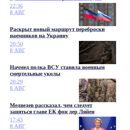
22:36
8 АВГ
Раскрыт новый маршрут переброски
наемников на Украину
20:50
8 АВГ
Начмед полка ВСУ ставила военным
смертельные уколы
20:29
8 АВГ
Медведев рассказал, чем следует
заняться главе ЕК фон дер Ляйен
17:43
8 АВГ