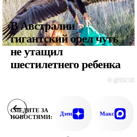
В Австралии
гигантский орел чуть
не утащил
шестилетнего ребенка
© @55CHR
СЛЕДИТЕ ЗА
Дзен
Макс
НОВОСТЯМИ: