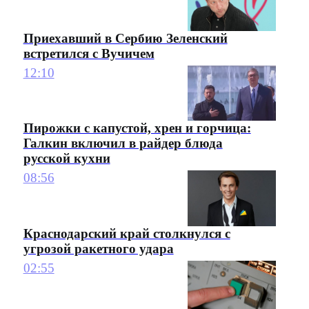
Приехавший в Сербию Зеленский
встретился с Вучичем
12:10
Пирожки с капустой, хрен и горчица:
Галкин включил в райдер блюда
русской кухни
08:56
Краснодарский край столкнулся с
угрозой ракетного удара
02:55