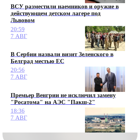
ВСУ разместили наемников и оружие в
действующем детском лагере под
Львовом
20:59
7 АВГ
В Сербии назвали визит Зеленского в
Белград местью ЕС
20:56
7 АВГ
Премьер Венгрии не исключил замену
"Росатома" на АЭС "Пакш-2"
18:36
7 АВГ