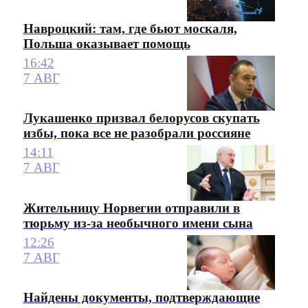
Навроцкий: там, где бьют москаля,
Польша оказывает помощь
16:42
7 АВГ
Лукашенко призвал белорусов скупать
избы, пока все не разобрали россияне
14:11
7 АВГ
Жительницу Норвегии отправили в
тюрьму из-за необычного имени сына
12:26
7 АВГ
Найдены документы, подтверждающие