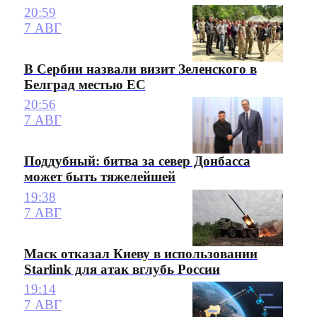
20:59
7 АВГ
В Сербии назвали визит Зеленского в
Белград местью ЕС
20:56
7 АВГ
Поддубный: битва за север Донбасса
может быть тяжелейшей
19:38
7 АВГ
Маск отказал Киеву в использовании
Starlink для атак вглубь России
19:14
7 АВГ