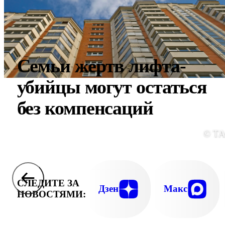
Семьи жертв лифта-
убийцы могут остаться
без компенсаций
© Т
СЛЕДИТЕ ЗА
Дзен
Макс
НОВОСТЯМИ: