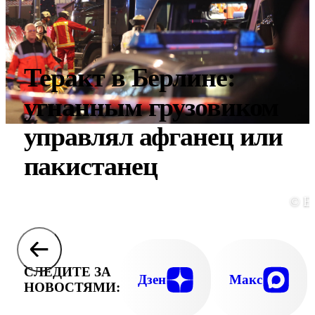
Теракт в Берлине:
угнанным грузовиком
управлял афганец или
пакистанец
© E
СЛЕДИТЕ ЗА
Дзен
Макс
НОВОСТЯМИ: