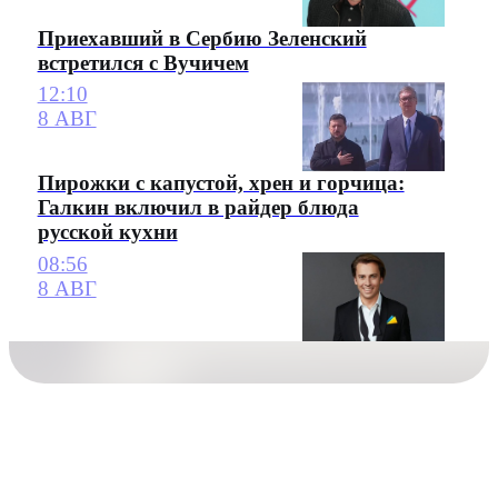
Приехавший в Сербию Зеленский
встретился с Вучичем
12:10
8 АВГ
Пирожки с капустой, хрен и горчица:
Галкин включил в райдер блюда
русской кухни
08:56
8 АВГ