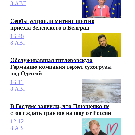
8 АВГ
Сербы устроили митинг против
приезда Зеленского в Белград
16:48
8 АВГ
Обслуживавшая гитлеровскую
Германию компания теряет сухогрузы
под Одессой
16:11
8 АВГ
В Госдуме заявили, что Плющенко не
стоит ждать грантов на шоу от России
12:12
8 АВГ