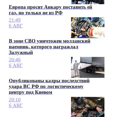
Европа просит Анкару поставить ей
газ, но только не из РФ
21:49
6 АВГ
В зоне СВО уничтожен молдавский
наемник, которого награждал
Залужный
20:46
6 АВГ
Опубликованы кадры последствий
удара ВС РФ по логистическому
центру под Киевом
20:10
6 АВГ