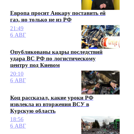
Европа просит Анкару поставить ей
газ, но только не из РФ
21:49
6 АВГ
Опубликованы кадры последствий
удара ВС РФ по логистическому
центру под Киевом
20:10
6 АВГ
Коц рассказал, какие уроки РФ
извлекла из вторжения ВСУ в
Курскую область
18:56
6 АВГ