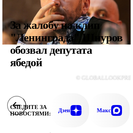
За жалобу на клип
"Ленинграда" Шнуров
обозвал депутата
ябедой
© GLOBALLOOKPRE
СЛЕДИТЕ ЗА
Дзен
Макс
НОВОСТЯМИ: