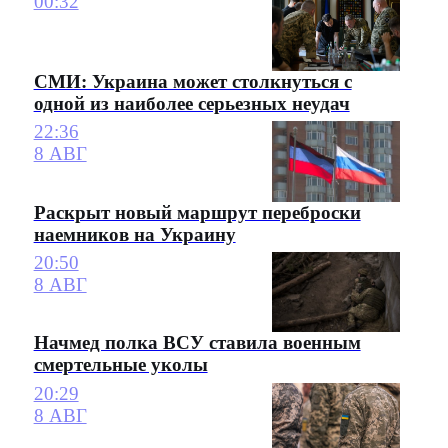
00:32
СМИ: Украина может столкнуться с
одной из наиболее серьезных неудач
22:36
8 АВГ
Раскрыт новый маршрут переброски
наемников на Украину
20:50
8 АВГ
Начмед полка ВСУ ставила военным
смертельные уколы
20:29
8 АВГ