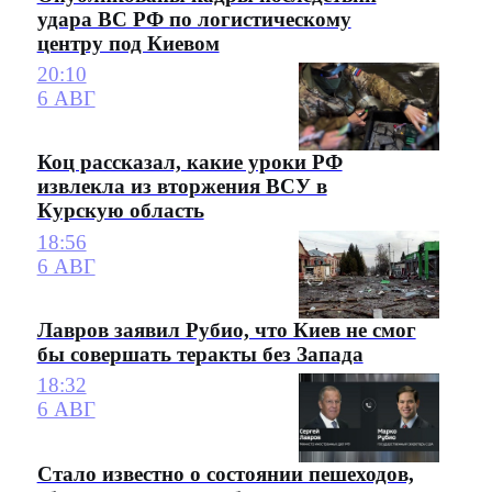
удара ВС РФ по логистическому
центру под Киевом
20:10
6 АВГ
Коц рассказал, какие уроки РФ
извлекла из вторжения ВСУ в
Курскую область
18:56
6 АВГ
Лавров заявил Рубио, что Киев не смог
бы совершать теракты без Запада
18:32
6 АВГ
Стало известно о состоянии пешеходов,