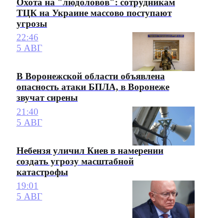
Охота на "людоловов": сотрудникам
ТЦК на Украине массово поступают
угрозы
22:46
5 АВГ
В Воронежской области объявлена
опасность атаки БПЛА, в Воронеже
звучат сирены
21:40
5 АВГ
Небензя уличил Киев в намерении
создать угрозу масштабной
катастрофы
19:01
5 АВГ