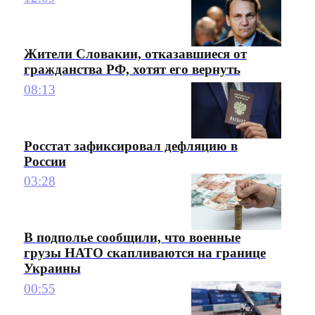
Жители Словакии, отказавшиеся от
гражданства РФ, хотят его вернуть
08:13
Росстат зафиксировал дефляцию в
России
03:28
В подполье сообщили, что военные
грузы НАТО скапливаются на границе
Украины
00:55