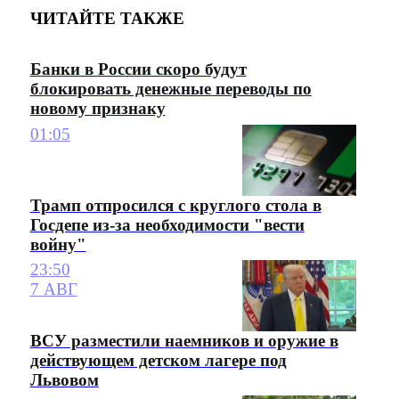
ЧИТАЙТЕ ТАКЖЕ
Банки в России скоро будут
блокировать денежные переводы по
новому признаку
01:05
Трамп отпросился с круглого стола в
Госдепе из-за необходимости "вести
войну"
23:50
7 АВГ
ВСУ разместили наемников и оружие в
действующем детском лагере под
Львовом