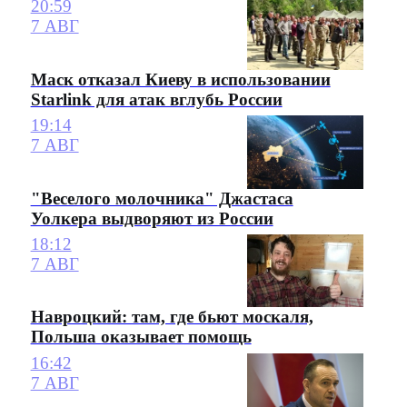
20:59
7 АВГ
Маск отказал Киеву в использовании
Starlink для атак вглубь России
19:14
7 АВГ
"Веселого молочника" Джастаса
Уолкера выдворяют из России
18:12
7 АВГ
Навроцкий: там, где бьют москаля,
Польша оказывает помощь
16:42
7 АВГ