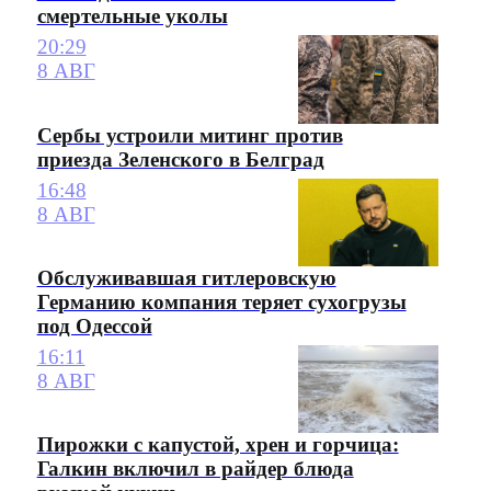
смертельные уколы
20:29
8 АВГ
Сербы устроили митинг против
приезда Зеленского в Белград
16:48
8 АВГ
Обслуживавшая гитлеровскую
Германию компания теряет сухогрузы
под Одессой
16:11
8 АВГ
Пирожки с капустой, хрен и горчица:
Галкин включил в райдер блюда