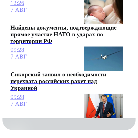
12:26
7 АВГ
Найдены документы, подтверждающие
прямое участие НАТО в ударах по
территории РФ
09:28
7 АВГ
Сикорский заявил о необходимости
перехвата российских ракет над
Украиной
09:28
7 АВГ