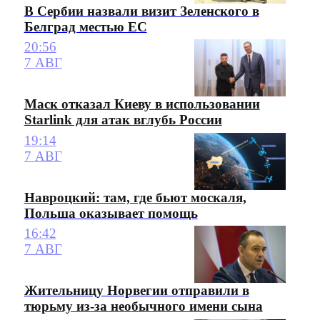
В Сербии назвали визит Зеленского в
Белград местью ЕС
20:56
7 АВГ
Маск отказал Киеву в использовании
Starlink для атак вглубь России
19:14
7 АВГ
Навроцкий: там, где бьют москаля,
Польша оказывает помощь
16:42
7 АВГ
Жительницу Норвегии отправили в
тюрьму из-за необычного имени сына