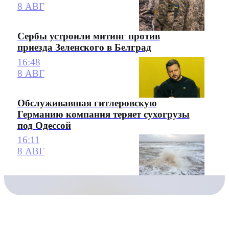
8 АВГ
Сербы устроили митинг против
приезда Зеленского в Белград
16:48
8 АВГ
Обслуживавшая гитлеровскую
Германию компания теряет сухогрузы
под Одессой
16:11
8 АВГ