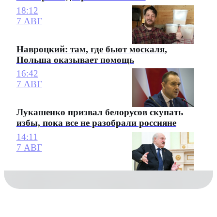
18:12
7 АВГ
Навроцкий: там, где бьют москаля,
Польша оказывает помощь
16:42
7 АВГ
Лукашенко призвал белорусов скупать
избы, пока все не разобрали россияне
14:11
7 АВГ