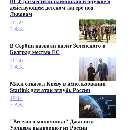
ВСУ разместили наемников и оружие в
действующем детском лагере под
Львовом
20:59
7 АВГ
В Сербии назвали визит Зеленского в
Белград местью ЕС
20:56
7 АВГ
Маск отказал Киеву в использовании
Starlink для атак вглубь России
19:14
7 АВГ
"Веселого молочника" Джастаса
Уолкера выдворяют из России