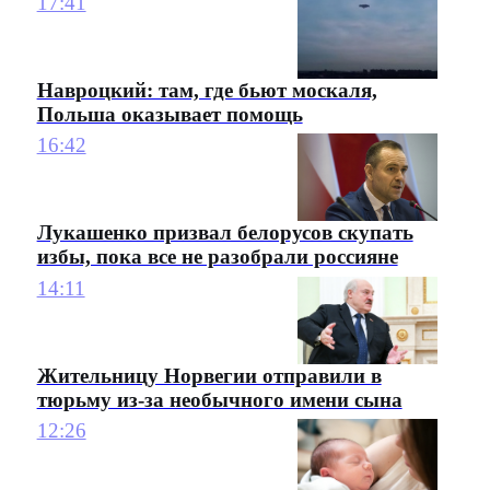
17:41
Навроцкий: там, где бьют москаля,
Польша оказывает помощь
16:42
Лукашенко призвал белорусов скупать
избы, пока все не разобрали россияне
14:11
Жительницу Норвегии отправили в
тюрьму из-за необычного имени сына
12:26