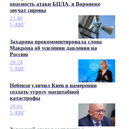
опасность атаки БПЛА, в Воронеже
звучат сирены
21:40
5 АВГ
Захарова прокомментировала слова
Макрона об усилении давления на
Россию
20:24
5 АВГ
Небензя уличил Киев в намерении
создать угрозу масштабной
катастрофы
19:01
5 АВГ