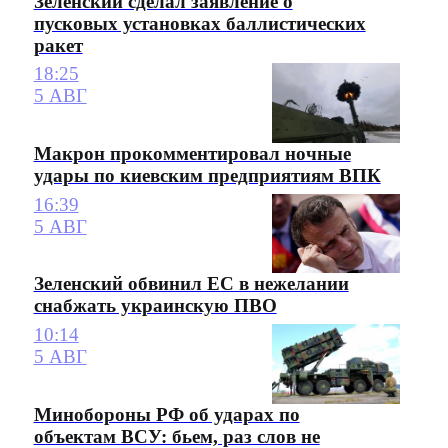
Зеленский сделал заявление о
пусковых установках баллистических
ракет
18:25
5 АВГ
Макрон прокомментировал ночные
удары по киевским предприятиям ВПК
16:39
5 АВГ
Зеленский обвинил ЕС в нежелании
снабжать украинскую ПВО
10:14
5 АВГ
Минобороны РФ об ударах по
объектам ВСУ: бьем, раз слов не