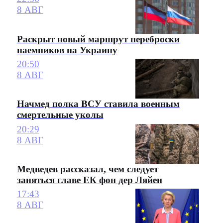
8 АВГ
Раскрыт новый маршрут переброски
наемников на Украину
20:50
8 АВГ
Начмед полка ВСУ ставила военным
смертельные уколы
20:29
8 АВГ
Медведев рассказал, чем следует
заняться главе ЕК фон дер Ляйен
17:43
8 АВГ