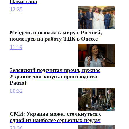
Пакистана
12:35
Мендель призвала к миру с Россией,
посмотрев на работу ТЦК в Одессе
11:19
Зеленский подсчитал время, нужное
Украине для запуска производства
Patriot
00:32
СМИ: Украина может столкнуться с
одной из наиболее серьезных неудач
22:36