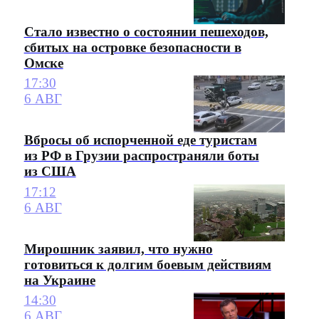
Стало известно о состоянии пешеходов,
сбитых на островке безопасности в
Омске
17:30
6 АВГ
Вбросы об испорченной еде туристам
из РФ в Грузии распространяли боты
из США
17:12
6 АВГ
Мирошник заявил, что нужно
готовиться к долгим боевым действиям
на Украине
14:30
6 АВГ