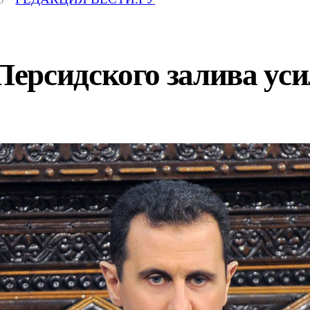
рсидского залива уси