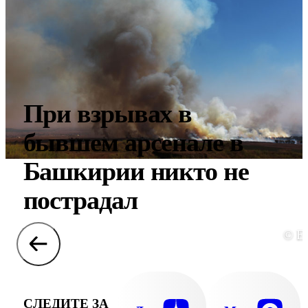
При взрывах в
бывшем арсенале в
Башкирии никто не
пострадал
© E
СЛЕДИТЕ ЗА