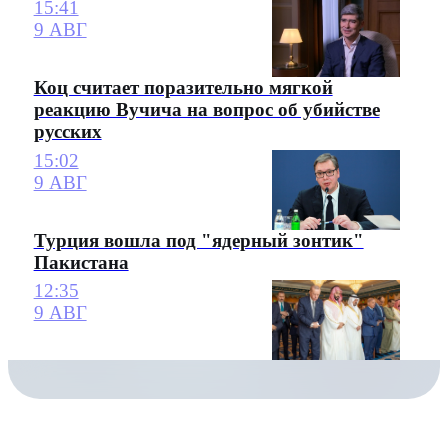
15:41
9 АВГ
Коц считает поразительно мягкой
реакцию Вучича на вопрос об убийстве
русских
15:02
9 АВГ
Турция вошла под "ядерный зонтик"
Пакистана
12:35
9 АВГ