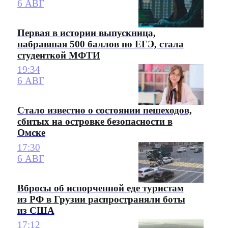
6 АВГ
Первая в истории выпускница,
набравшая 500 баллов по ЕГЭ, стала
студенткой МФТИ
19:34
6 АВГ
Стало известно о состоянии пешеходов,
сбитых на островке безопасности в
Омске
17:30
6 АВГ
Вбросы об испорченной еде туристам
из РФ в Грузии распространяли боты
из США
17:12