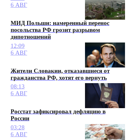
6 АВГ
МИД Польши: намеренный перенос
посольства РФ грозит разрывом
дипотношений
12:09
6 АВГ
Жители Словакии, отказавшиеся от
гражданства РФ, хотят его вернуть
08:13
6 АВГ
Росстат зафиксировал дефляцию в
России
03:28
6 АВГ