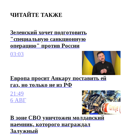
ЧИТАЙТЕ ТАКЖЕ
Зеленский хочет подготовить
"специальную санкционную
операцию" против России
03:03
Европа просит Анкару поставить ей
газ, но только не из РФ
21:49
6 АВГ
В зоне СВО уничтожен молдавский
наемник, которого награждал
Залужный