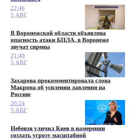
22:46
5 АВГ
В Воронежской области объявлена
опасность атаки БПЛА, в Воронеже
звучат сирены
21:40
5 АВГ
Захарова прокомментировала слова
Макрона об усилении давления на
Россию
20:24
5 АВГ
Небензя уличил Киев в намерении
создать угрозу масштабной