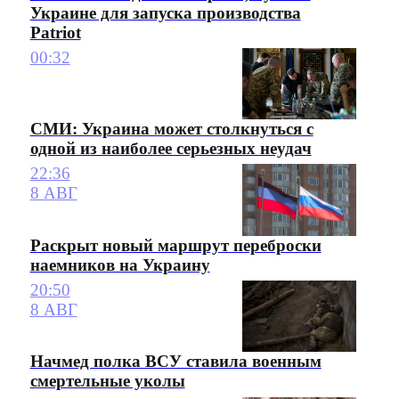
Украине для запуска производства
Patriot
00:32
СМИ: Украина может столкнуться с
одной из наиболее серьезных неудач
22:36
8 АВГ
Раскрыт новый маршрут переброски
наемников на Украину
20:50
8 АВГ
Начмед полка ВСУ ставила военным
смертельные уколы