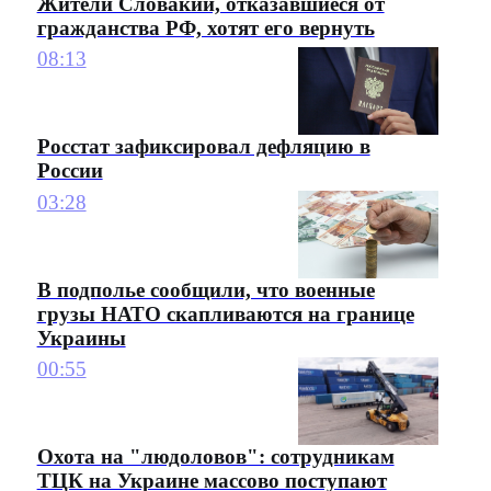
Жители Словакии, отказавшиеся от
гражданства РФ, хотят его вернуть
08:13
Росстат зафиксировал дефляцию в
России
03:28
В подполье сообщили, что военные
грузы НАТО скапливаются на границе
Украины
00:55
Охота на "людоловов": сотрудникам
ТЦК на Украине массово поступают