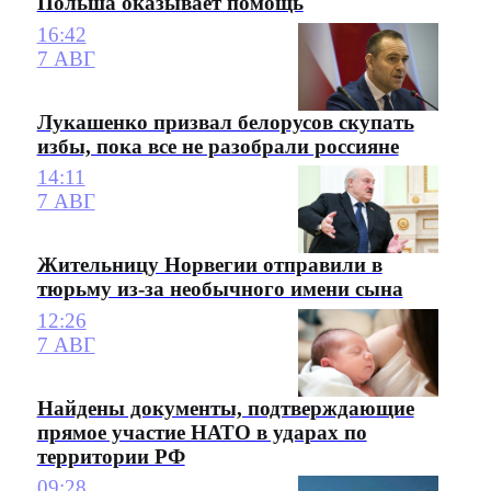
Польша оказывает помощь
16:42
7 АВГ
Лукашенко призвал белорусов скупать
избы, пока все не разобрали россияне
14:11
7 АВГ
Жительницу Норвегии отправили в
тюрьму из-за необычного имени сына
12:26
7 АВГ
Найдены документы, подтверждающие
прямое участие НАТО в ударах по
территории РФ
09:28