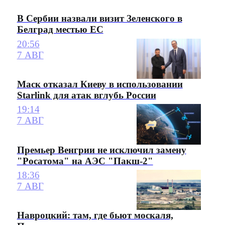
В Сербии назвали визит Зеленского в
Белград местью ЕС
20:56
7 АВГ
Маск отказал Киеву в использовании
Starlink для атак вглубь России
19:14
7 АВГ
Премьер Венгрии не исключил замену
"Росатома" на АЭС "Пакш-2"
18:36
7 АВГ
Навроцкий: там, где бьют москаля,