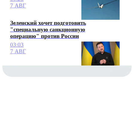
7 АВГ
Зеленский хочет подготовить
"специальную санкционную
операцию" против России
03:03
7 АВГ